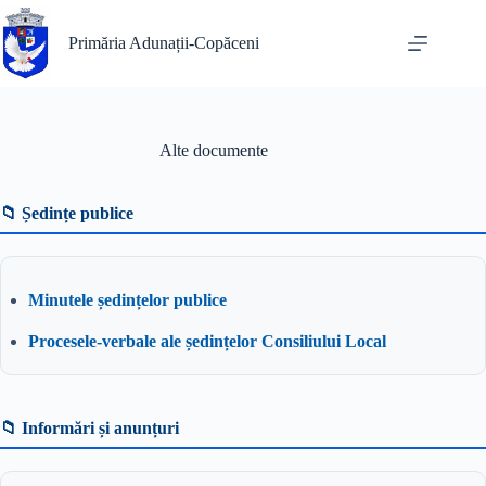
Sari
la
Primăria Adunații-Copăceni
conținut
Alte documente
📁 Ședințe publice
Minutele ședințelor publice
Procesele-verbale ale ședințelor Consiliului Local
📁 Informări și anunțuri