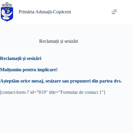
Sari
la
Primăria Adunații-Copăceni
conținut
Reclamații și sesizări
Reclamații și sesizări
Mulțumim pentru implicare!
Așteptăm orice mesaj, sesizare sau propuneri din partea dvs.
[contact-form-7 id=”819″ title=”Formular de contact 1″]