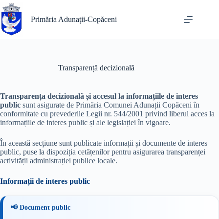
Sari
la
Primăria Adunații-Copăceni
conținut
Transparență decizională
Transparența decizională și accesul la informațiile de interes
public
sunt asigurate de Primăria Comunei Adunații Copăceni în
conformitate cu prevederile Legii nr. 544/2001 privind liberul acces la
informațiile de interes public și ale legislației în vigoare.
În această secțiune sunt publicate informații și documente de interes
public, puse la dispoziția cetățenilor pentru asigurarea transparenței
activității administrației publice locale.
Informații de interes public