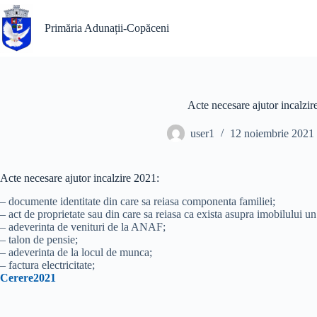
Sari
la
Primăria Adunații-Copăceni
conținut
Acte necesare ajutor incalzir
user1
12 noiembrie 2021
Acte necesare ajutor incalzire 2021:
– documente identitate din care sa reiasa componenta familiei;
– act de proprietate sau din care sa reiasa ca exista asupra imobilului un
– adeverinta de venituri de la ANAF;
– talon de pensie;
– adeverinta de la locul de munca;
– factura electricitate;
Cerere2021