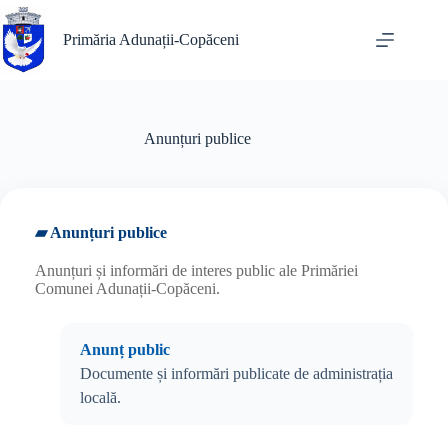
Sari
la
Primăria Adunații-Copăceni
conținut
Anunțuri publice
▰ Anunțuri publice
Anunțuri și informări de interes public ale Primăriei
Comunei Adunații-Copăceni.
Anunț public
Documente și informări publicate de administrația
locală.