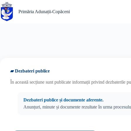
Sari
la
Primăria Adunații-Copăceni
conținut
▰ Dezbateri publice
În această secțiune sunt publicate informații privind dezbaterile
Dezbateri publice și documente aferente.
Anunțuri, minute și documente rezultate în urma procesulu