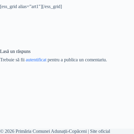
[ess_grid alias=”art1″][/ess_grid]
Lasă un răspuns
Trebuie să fii
autentificat
pentru a publica un comentariu.
© 2026 Primăria Comunei Adunații-Copăceni | Site oficial