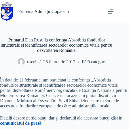
Sari
la
Primăria Adunații-Copăceni
conținut
Primarul Dan Rusu la conferința Absorbția fondurilor
structurale si identificarea sectoarelor economice vitale pentru
dezvoltarea României
user1
26 februarie 2017
Fără categorie
În data de 11 februarie, am participat la conferința „Absorbția
fondurilor structurale si identificarea sectoarelor economice vitale
pentru dezvoltarea României”, organizata de Coaliția Naționala pentru
Modernizarea României. Cu aceasta ocazie am purtat discutii cu
Doamna Ministru al Dezvoltării Sevil Shhaideh despre metode de
accesare a fondurilor europene de către administrațiile locale.
Detalii despre participanți, dar și declarații ale acestora puteți găsi în
comunicatul de presă
.