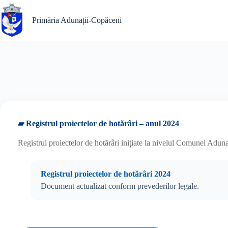
Sari
la
Primăria Adunații-Copăceni
conținut
▰ Registrul proiectelor de hotărâri – anul 2024
Registrul proiectelor de hotărâri inițiate la nivelul Comunei Adun
Registrul proiectelor de hotărâri 2024
Document actualizat conform prevederilor legale.