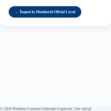
← Înapoi la Monitorul Oficial Local
© 2026 Primăria Comunei Adunații-Copăceni | Site oficial