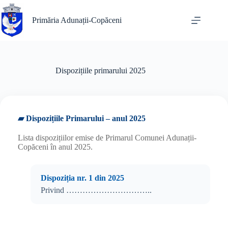
Sari
la
Primăria Adunații-Copăceni
conținut
Dispozițiile primarului 2025
▰ Dispozițiile Primarului – anul 2025
Lista dispozițiilor emise de Primarul Comunei Adunații-
Copăceni în anul 2025.
Dispoziția nr. 1 din 2025
Privind …………………………..