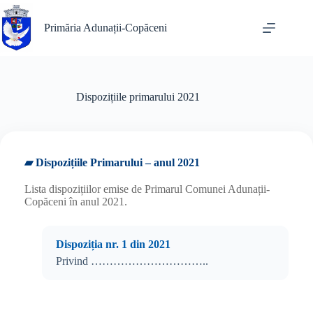
Sari
la
Primăria Adunații-Copăceni
conținut
Dispozițiile primarului 2021
▰ Dispozițiile Primarului – anul 2021
Lista dispozițiilor emise de Primarul Comunei Adunații-
Copăceni în anul 2021.
Dispoziția nr. 1 din 2021
Privind …………………………..