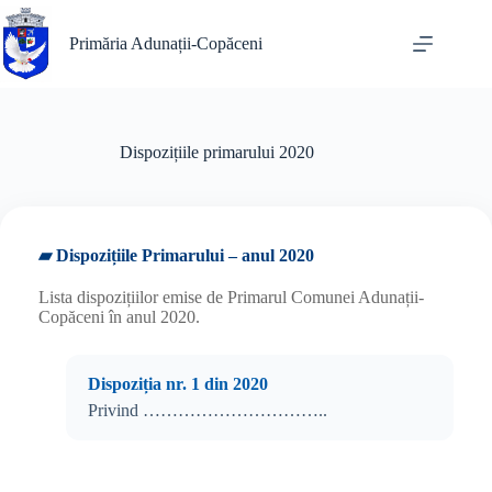
Sari
la
Primăria Adunații-Copăceni
conținut
Dispozițiile primarului 2020
▰ Dispozițiile Primarului – anul 2020
Lista dispozițiilor emise de Primarul Comunei Adunații-
Copăceni în anul 2020.
Dispoziția nr. 1 din 2020
Privind …………………………..